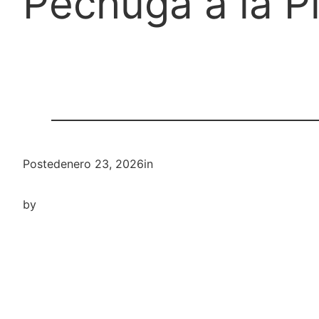
Pechuga a la P
Posted
enero 23, 2026
in
by